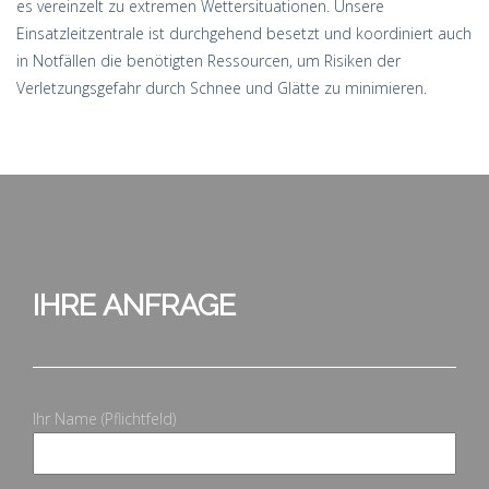
es vereinzelt zu extremen Wettersituationen. Unsere
Einsatzleitzentrale ist durchgehend besetzt und koordiniert auch
in Notfällen die benötigten Ressourcen, um Risiken der
Verletzungsgefahr durch Schnee und Glätte zu minimieren.
IHRE ANFRAGE
Ihr Name (Pflichtfeld)