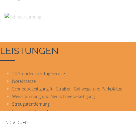
LEISTUNGEN
24 Stunden am Tag Service
Noteinsätze
Schneebeseitigung für Straßen, Gehwege und Parkplätze
Weissräumung und Neuschneebeseitigung
Streugutentfernung
Schneeabfuhr und -verlagerung
Lieferung von Streumitteln und Streumittelbehältern
INDIVIDUELL